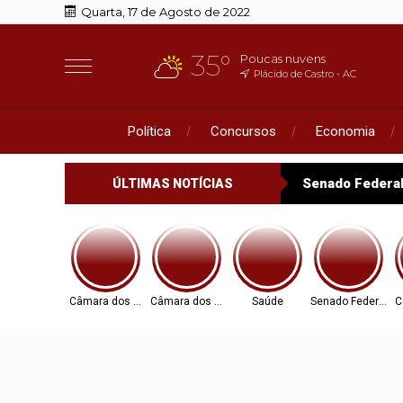
Quarta, 17 de Agosto de 2022
35°
Poucas nuvens
Plácido de Castro - AC
Política
Concursos
Economia
Senado Federa
ÚLTIMAS NOTÍCIAS
Câmara dos Deputados
Câmara dos Deputados
Saúde
Senado Federal
C