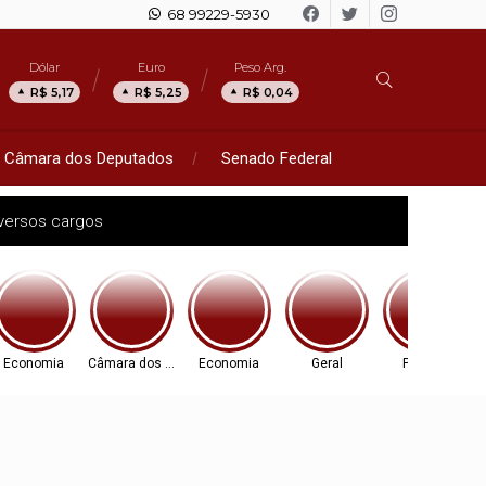
68 99229-5930
Dólar
Euro
Peso Arg.
R$ 5,17
R$ 5,25
R$ 0,04
Câmara dos Deputados
Senado Federal
versos cargos
Economia
Câmara dos Deputados
Economia
Geral
Política