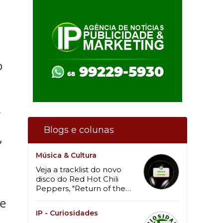
o
.
Blogs e colunas
,
Música & Cultura
Veja a tracklist do novo
disco do Red Hot Chili
Peppers, "Return of the
Dream Canteen"
ue
IP - Curiosidades