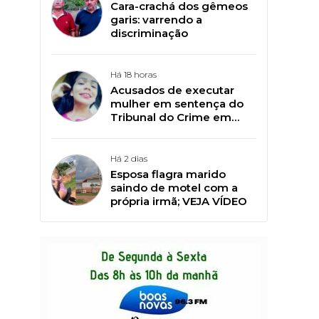
Cara-crachá dos gêmeos
garis: varrendo a
discriminação
Há 18 horas
Acusados de executar
mulher em sentença do
Tribunal do Crime em
lixão começam a ser
julgados em Plácido de
Castro
Há 2 dias
Esposa flagra marido
saindo de motel com a
própria irmã; VEJA VÍDEO