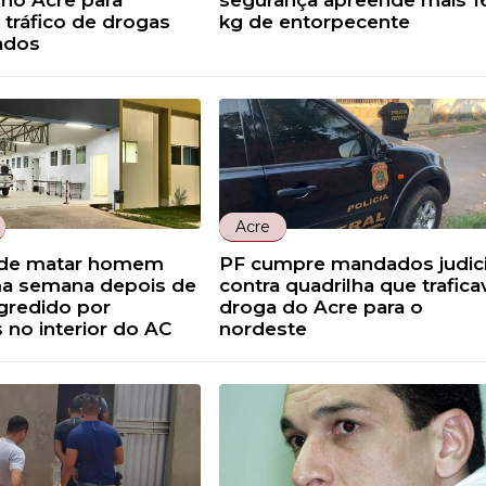
no Acre para
segurança apreende mais 1
tráfico de drogas
kg de entorpecente
ados
Acre
 de matar homem
PF cumpre mandados judici
a semana depois de
contra quadrilha que trafica
agredido por
droga do Acre para o
 no interior do AC
nordeste