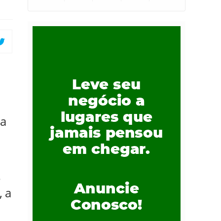
ma
e
, a