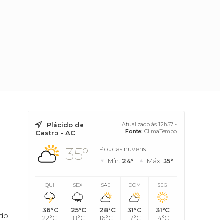
Plácido de
Atualizado às 12h57 -
a
Fonte:
ClimaTempo
Castro - AC
35°
Poucas nuvens
Mín.
24°
Máx.
35°
QUI
SEX
SÁB
DOM
SEG
36°C
25°C
28°C
31°C
31°C
ado
22°C
18°C
16°C
17°C
14°C