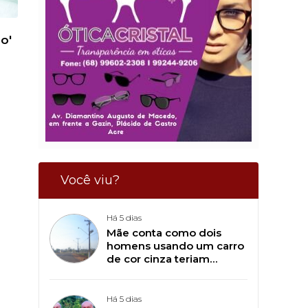
o'
Você viu?
Há 5 dias
Mãe conta como dois
homens usando um carro
de cor cinza teriam
tentado sequestrar seu
filho de 11 anos, em
Plácido de Castro
Há 5 dias