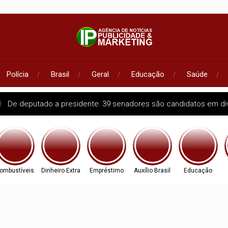
Polícia
Brasil
Geral
Educação
Saúde
l
De deputado a presidente: 39 senadores são candidatos em di
ombustíveis
Dinheiro Extra
Empréstimo
Auxílio Brasil
Educação