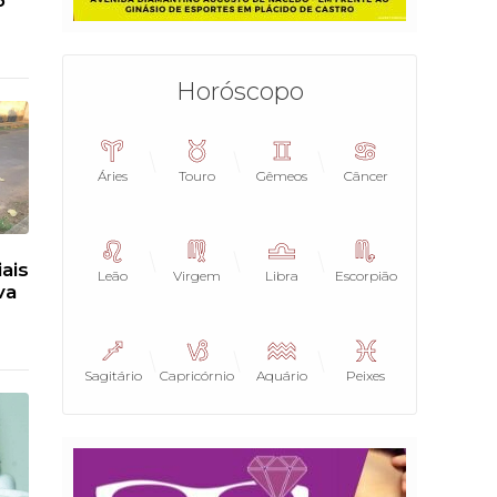
6
Horóscopo
Áries
Touro
Gêmeos
Câncer
ais
Leão
Virgem
Libra
Escorpião
va
Sagitário
Capricórnio
Aquário
Peixes