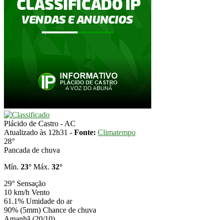
Plácido de Castro - AC
Atualizado às 12h31 -
Fonte:
Climatempo
28°
Pancada de chuva
Mín.
23°
Máx.
32°
29°
Sensação
10 km/h
Vento
61.1%
Umidade do ar
90% (5mm)
Chance de chuva
Amanhã (20/10)