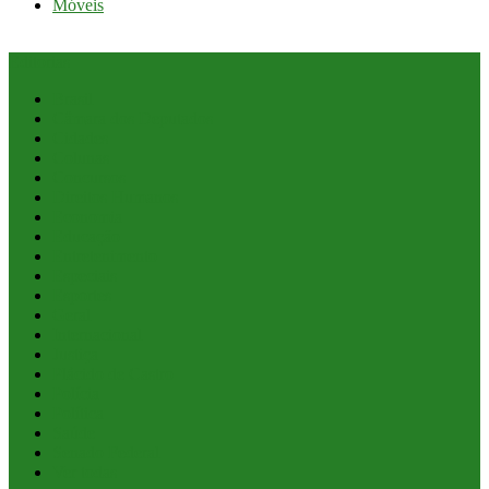
Móveis
Editorias
Brasil
Câmara dos Deputados
Cidades
Colunas
Concursos
Direitos Humanos
Economia
Educação
Entretenimento
Especiais
Esportes
Geral
Internacional
Justiça
Plácido de Castro
Polícia
Política
Saúde
Senado Federal
Ver todas