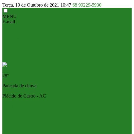
Terça, 19 de Outubro de 2021
10:47
68 99229-5930
MENU
E-mail
[email protected]
WhatsApp
68 99229-5930
Últimas notícias
Editorias
Blogs & Colunas
Páginas
Classificados
Fale conosco
28°
Pancada de chuva
Plácido de Castro - AC
Dólar com.
R$ 5,56
Euro