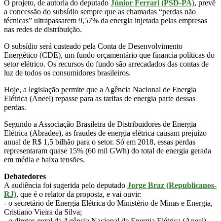
O projeto, de autoria do deputado
Júnior Ferrari (PSD-PA)
, prevê
a concessão do subsídio sempre que as chamadas “perdas não
técnicas” ultrapassarem 9,57% da energia injetada pelas empresas
nas redes de distribuição.
O subsídio será custeado pela Conta de Desenvolvimento
Energético (CDE), um fundo orçamentário que financia políticas do
setor elétrico. Os recursos do fundo são arrecadados das contas de
luz de todos os consumidores brasileiros.
Hoje, a legislação permite que a Agência Nacional de Energia
Elétrica (Aneel) repasse para as tarifas de energia parte dessas
perdas.
Segundo a Associação Brasileira de Distribuidores de Energia
Elétrica (Abradee), as fraudes de energia elétrica causam prejuízo
anual de R$ 1,5 bilhão para o setor. Só em 2018, essas perdas
representaram quase 15% (60 mil GWh) do total de energia gerada
em média e baixa tensões.
Debatedores
A audiência foi sugerida pelo deputado
Jorge Braz (Republicanos-
RJ)
, que é o relator da proposta, e vai ouvir:
- o secretário de Energia Elétrica do Ministério de Minas e Energia,
Cristiano Vieira da Silva;
- o diretor-geral da Agência Nacional de Energia Elétrica (Aneel),