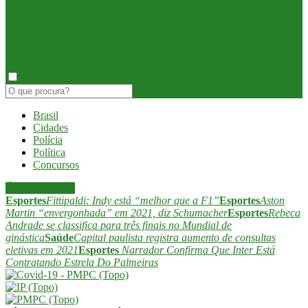
R$ 6,48
Peso Arg.
R$ 0,06
Brasil
Cidades
Polícia
Política
Concursos
Últimas notícias
Esportes
Fittipaldi: Indy está “melhor que a F1”
Esportes
Aston
Martin “envergonhada” em 2021, diz Schumacher
Esportes
Rebeca
Andrade se classifica para três finais no Mundial de
ginástica
Saúde
Capital paulista registra aumento de consultas
eletivas em 2021
Esportes
Narrador Confirma Que Inter Está
Contratando Estrela Do Palmeiras