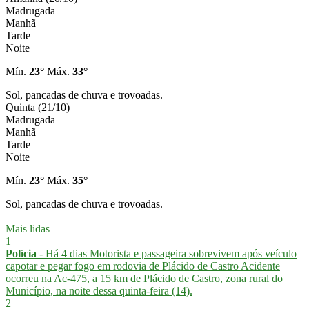
Madrugada
Manhã
Tarde
Noite
Mín.
23°
Máx.
33°
Sol, pancadas de chuva e trovoadas.
Quinta (21/10)
Madrugada
Manhã
Tarde
Noite
Mín.
23°
Máx.
35°
Sol, pancadas de chuva e trovoadas.
Mais lidas
1
Polícia
- Há 4 dias
Motorista e passageira sobrevivem após veículo
capotar e pegar fogo em rodovia de Plácido de Castro
Acidente
ocorreu na Ac-475, a 15 km de Plácido de Castro, zona rural do
Município, na noite dessa quinta-feira (14).
2