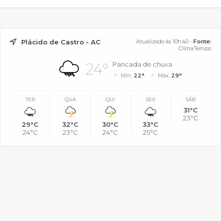
Plácido de Castro - AC
Atualizado às 10h40 -
Fonte:
ClimaTempo
24°
Pancada de chuva
Mín.
22°
Máx.
29°
TER
QUA
QUI
SEX
SÁB
31°C
23°C
29°C
32°C
30°C
33°C
24°C
23°C
24°C
25°C