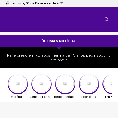
Segunda, 06 de Dezembro de 2021
ÚLTIMAS NOTÍCIAS
Pai é preso em RO após menina de 13 anos pedir socorro
em prova
Violência
Senado Federal
Recomendação
Economia
Em Xapu