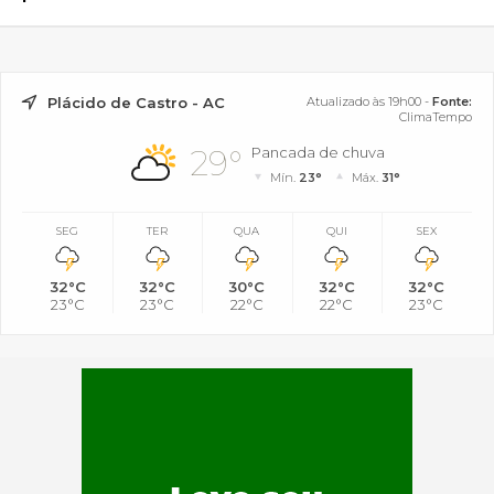
Plácido de Castro - AC
Atualizado às 19h00 -
Fonte:
ClimaTempo
29°
Pancada de chuva
Mín.
23°
Máx.
31°
SEG
TER
QUA
QUI
SEX
32°C
32°C
30°C
32°C
32°C
23°C
23°C
22°C
22°C
23°C