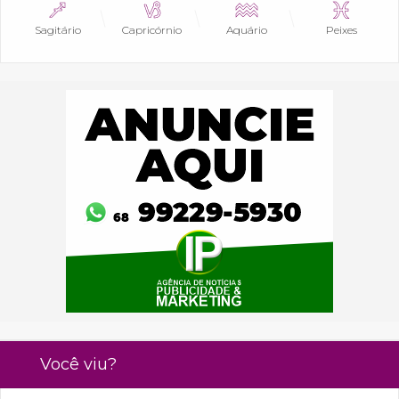
Sagitário
Capricórnio
Aquário
Peixes
Você viu?