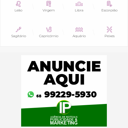
Leão
Virgem
Libra
Escorpião
Sagitário
Capricórnio
Aquário
Peixes