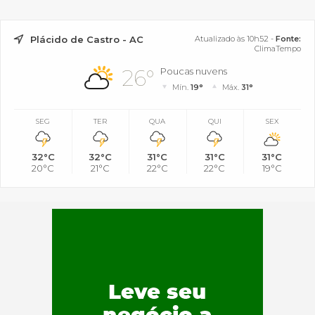
Plácido de Castro - AC
Atualizado às 10h52 -
Fonte:
ClimaTempo
26°
Poucas nuvens
Mín.
19°
Máx.
31°
SEG
TER
QUA
QUI
SEX
32°C
32°C
31°C
31°C
31°C
20°C
21°C
22°C
22°C
19°C