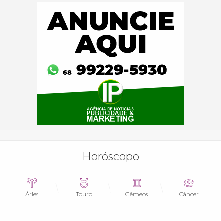
Horóscopo
Áries
Touro
Gêmeos
Câncer