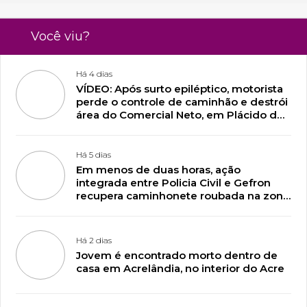
Você viu?
Há 4 dias
VÍDEO: Após surto epiléptico, motorista
perde o controle de caminhão e destrói
área do Comercial Neto, em Plácido de
Castro
Há 5 dias
Em menos de duas horas, ação
integrada entre Policia Civil e Gefron
recupera caminhonete roubada na zona
rural de Plácido de Castro
Há 2 dias
Jovem é encontrado morto dentro de
casa em Acrelândia, no interior do Acre