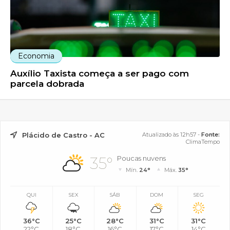
Economia
Auxílio Taxista começa a ser pago com
parcela dobrada
Plácido de Castro - AC
Atualizado às 12h57 -
Fonte:
ClimaTempo
35°
Poucas nuvens
Mín.
24°
Máx.
35°
QUI
SEX
SÁB
DOM
SEG
36°C
25°C
28°C
31°C
31°C
22°C
18°C
16°C
17°C
14°C