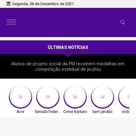
Segunda, 06 de Dezembro de 2021
ÚLTIMAS NOTÍCIAS
Alunos de projeto social da PM recebem medalhas em
competição estadual de jiu-jitsu
Acre
Senado Federal
Crime Bárbaro
Sem perdão
Violênci