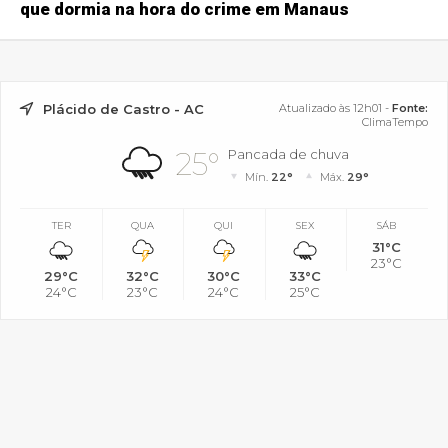
que dormia na hora do crime em Manaus
Plácido de Castro - AC
Atualizado às 12h01 -
Fonte:
ClimaTempo
25°
Pancada de chuva
Mín.
22°
Máx.
29°
TER
QUA
QUI
SEX
SÁB
31°C
23°C
29°C
32°C
30°C
33°C
24°C
23°C
24°C
25°C