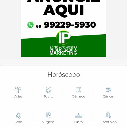
Horóscopo
Áries
Touro
Gêmeos
Câncer
Leão
Virgem
Libra
Escorpião