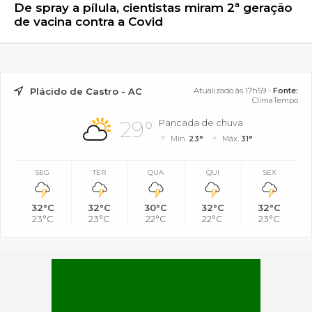
De spray a pílula, cientistas miram 2ª geração
de vacina contra a Covid
Plácido de Castro - AC
Atualizado às 17h59 -
Fonte:
ClimaTempo
29°
Pancada de chuva
Mín.
23°
Máx.
31°
SEG
TER
QUA
QUI
SEX
32°C
32°C
30°C
32°C
32°C
23°C
23°C
22°C
22°C
23°C