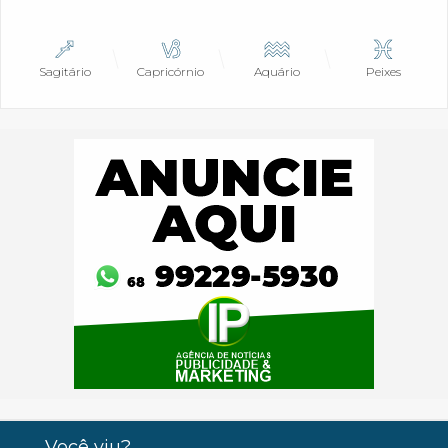
Sagitário
Capricórnio
Aquário
Peixes
Você viu?