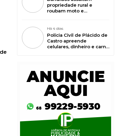
propriedade rural e
roubam moto e
camionete em Plácido de
Castro
Há 4 dias
Polícia Civil de Plácido de
Castro apreende
celulares, dinheiro e carne
 de
de animais silvestres em
Vila Campinas