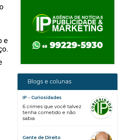
o
o e
ço.
e
Blogs e colunas
IP - Curiosidades
6 crimes que você talvez
tenha cometido e não
sabia
Gente de Direito