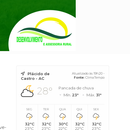
Plácido de
Atualizado às 19h20 -
Fonte:
ClimaTempo
Castro - AC
28°
Pancada de chuva
Mín.
23°
Máx.
31°
SEG
TER
QUA
QUI
SEX
32°C
32°C
30°C
32°C
32°C
ve-
23°C
23°C
22°C
22°C
23°C