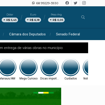
68 99229-5930
Dólar
Euro
Peso Arg.
R$ 5,45
R$ 6,18
R$ 0,05
Câmara dos Deputados
Senado Federal
m entrega de várias obras no município
Manaus/AM
Mega Curioso
Dicas importantes
Cuidados
Nota técnica