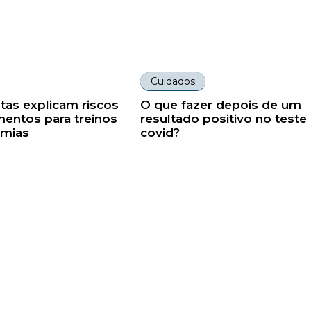
Cuidados
stas explicam riscos
O que fazer depois de um
entos para treinos
resultado positivo no teste
mias
covid?