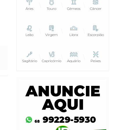
Áries
Touro
Gêmeos
Câncer
Leão
Virgem
Libra
Escorpião
Sagitário
Capricórnio
Aquário
Peixes