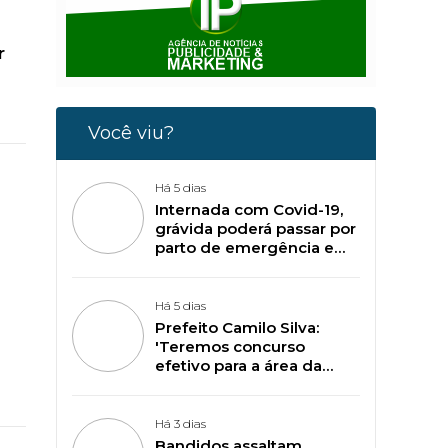
r
Você viu?
Há 5 dias
Internada com Covid-19,
grávida poderá passar por
parto de emergência em
Plácido de Castro: 'Eu e
meu bebê estamos
lutando pela vida'
Há 5 dias
Prefeito Camilo Silva:
'Teremos concurso
efetivo para a área da
Saúde em breve'.
Há 3 dias
Bandidos assaltam