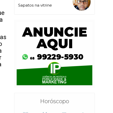
Sapatos na vitrine
ue
ra
oas
o
a
r
a
Horóscopo