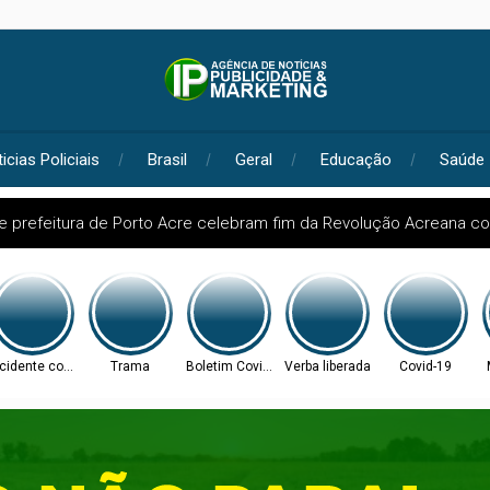
icias Policiais
Brasil
Geral
Educação
Saúde
e prefeitura de Porto Acre celebram fim da Revolução Acreana co
cidente com árvore
Trama
Boletim Covid-19
Verba liberada
Covid-19