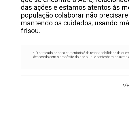
das ações e estamos atentos às mo
população colaborar não precisare
mantendo os cuidados, usando más
frisou.
* O conteúdo de cada comentário é de responsabilidade de quem 
desacordo com o propósito do site ou que contenham palavras 
V