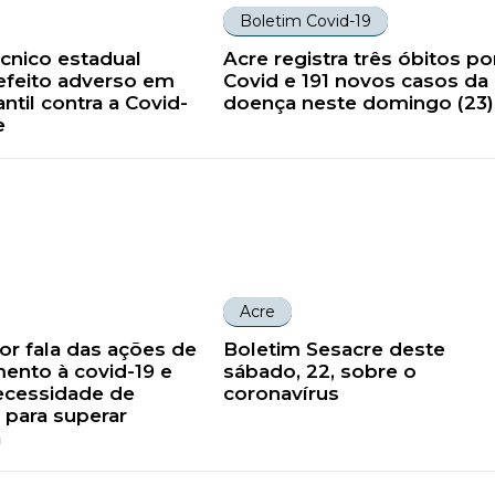
Boletim Covid-19
cnico estadual
Acre registra três óbitos po
efeito adverso em
Covid e 191 novos casos da
antil contra a Covid-
doença neste domingo (23)
e
Acre
r fala das ações de
Boletim Sesacre deste
ento à covid-19 e
sábado, 22, sobre o
ecessidade de
coronavírus
 para superar
a