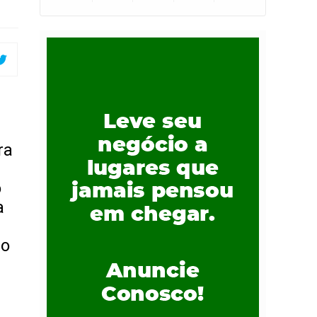
ra
o
a
 o