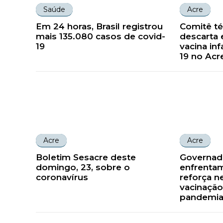
Saúde
Acre
Em 24 horas, Brasil registrou
Comitê té
mais 135.080 casos de covid-
descarta 
19
vacina inf
19 no Acr
Acre
Acre
Boletim Sesacre deste
Governado
domingo, 23, sobre o
enfrentam
coronavírus
reforça n
vacinação
pandemi