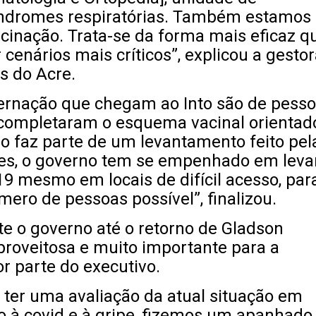
síndromes respiratórias. Também estamos
acinação. Trata-se da forma mais eficaz q
 cenários mais críticos”, explicou a gesto
s do Acre.
ternação que chegam ao Into são de pess
completaram o esquema vacinal orientad
do faz parte de um levantamento feito pel
ões, o governo tem se empenhado em leva
19 mesmo em locais de difícil acesso, par
ero de pessoas possível”, finalizou.
e o governo até o retorno de Gladson
 proveitosa e muito importante para a
r parte do executivo.
 ter uma avaliação da atual situação em
do à covid e à gripe, fizemos um apanhado