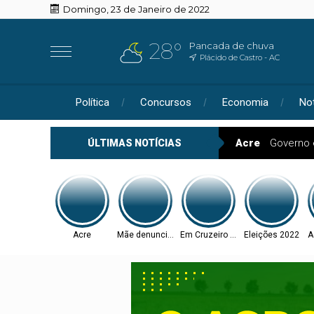
Domingo, 23 de Janeiro de 2022
28°
Pancada de chuva
Plácido de Castro - AC
Política
Concursos
Economia
Not
Acre
Governo 
ÚLTIMAS NOTÍCIAS
Acre
Mãe denunciou
Em Cruzeiro do Sul
Eleições 2022
A