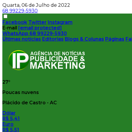
Quarta, 06 de Julho de 2022
68 99229-5930
Facebook
Twitter
Instagram
E-mail
[email protected]
WhatsApp
68 99229-5930
Últimas notícias
Editorias
Blogs & Colunas
Páginas
Fa
27°
Poucas nuvens
Plácido de Castro - AC
Dólar
R$ 5,41
Euro
R$ 5,51