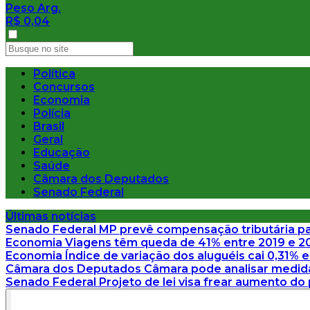
Peso Arg.
R$ 0,04
Política
Concursos
Economia
Polícia
Brasil
Geral
Educação
Saúde
Câmara dos Deputados
Senado Federal
Últimas notícias
Senado Federal
MP prevê compensação tributária pa
Economia
Viagens têm queda de 41% entre 2019 e 2
Economia
Índice de variação dos aluguéis cai 0,31% 
Câmara dos Deputados
Câmara pode analisar medida 
Senado Federal
Projeto de lei visa frear aumento do