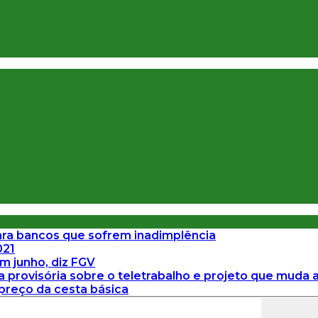
ra bancos que sofrem inadimplência
021
em junho, diz FGV
provisória sobre o teletrabalho e projeto que muda a
 preço da cesta básica