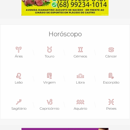
Horóscopo
Áries
Touro
Gêmeos
Câncer
Leão
Virgem
Libra
Escorpião
Sagitário
Capricórnio
Aquário
Peixes