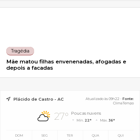
Tragédia
Mãe matou filhas envenenadas, afogadas e
depois a facadas
Plácido de Castro - AC
Atualizado às 09h22 -
Fonte:
ClimaTempo
27°
Poucas nuvens
Mín.
22°
Máx.
36°
DOM
SEG
TER
QUA
QUI