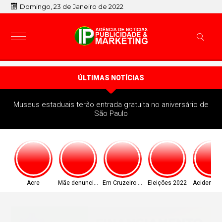
Domingo, 23 de Janeiro de 2022
ÚLTIMAS NOTÍCIAS
Museus estaduais terão entrada gratuita no aniversário de
São Paulo
Acre
Mãe denunciou
Em Cruzeiro do Sul
Eleições 2022
Acidente 