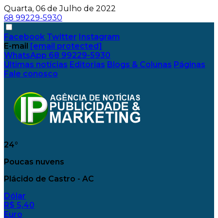
Quarta, 06 de Julho de 2022
68 99229-5930
Facebook
Twitter
Instagram
E-mail
[email protected]
WhatsApp
68 99229-5930
Últimas notícias
Editorias
Blogs & Colunas
Páginas
Fale conosco
24°
Poucas nuvens
Plácido de Castro - AC
Dólar
R$ 5,40
Euro