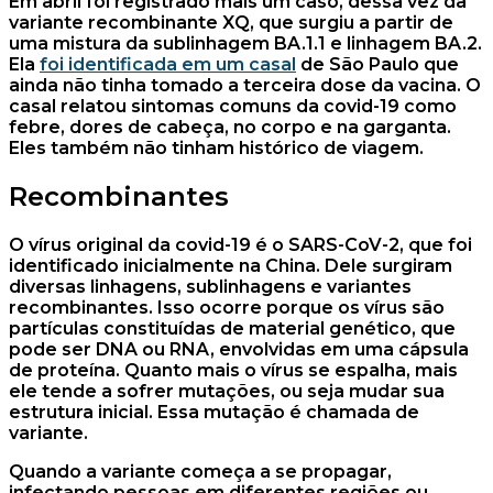
Em abril foi registrado mais um caso, dessa vez da
variante recombinante XQ, que surgiu a partir de
uma mistura da sublinhagem BA.1.1 e linhagem BA.2.
Ela
foi identificada em um casal
de São Paulo que
ainda não tinha tomado a terceira dose da vacina. O
casal relatou sintomas comuns da covid-19 como
febre, dores de cabeça, no corpo e na garganta.
Eles também não tinham histórico de viagem.
Recombinantes
O vírus original da covid-19 é o SARS-CoV-2, que foi
identificado inicialmente na China. Dele surgiram
diversas linhagens, sublinhagens e variantes
recombinantes. Isso ocorre porque os vírus são
partículas constituídas de material genético, que
pode ser DNA ou RNA, envolvidas em uma cápsula
de proteína. Quanto mais o vírus se espalha, mais
ele tende a sofrer mutações, ou seja mudar sua
estrutura inicial. Essa mutação é chamada de
variante.
Quando a variante começa a se propagar,
infectando pessoas em diferentes regiões ou