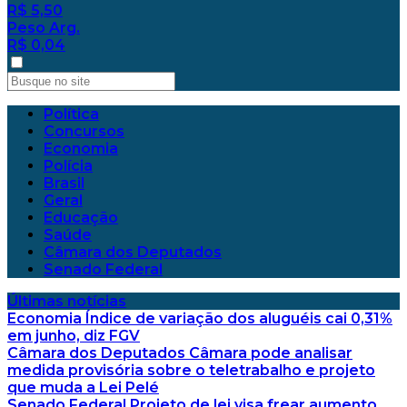
R$ 5,50
Peso Arg.
R$ 0,04
Política
Concursos
Economia
Polícia
Brasil
Geral
Educação
Saúde
Câmara dos Deputados
Senado Federal
Últimas notícias
Economia
Índice de variação dos aluguéis cai 0,31%
em junho, diz FGV
Câmara dos Deputados
Câmara pode analisar
medida provisória sobre o teletrabalho e projeto
que muda a Lei Pelé
Senado Federal
Projeto de lei visa frear aumento