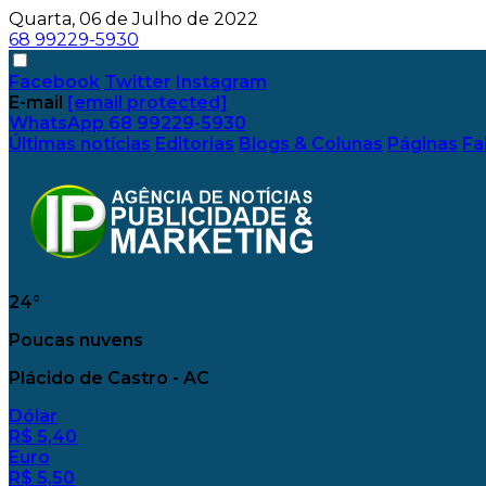
Quarta, 06 de Julho de 2022
68 99229-5930
Facebook
Twitter
Instagram
E-mail
[email protected]
WhatsApp
68 99229-5930
Últimas notícias
Editorias
Blogs & Colunas
Páginas
Fa
24°
Poucas nuvens
Plácido de Castro - AC
Dólar
R$ 5,40
Euro
R$ 5,50