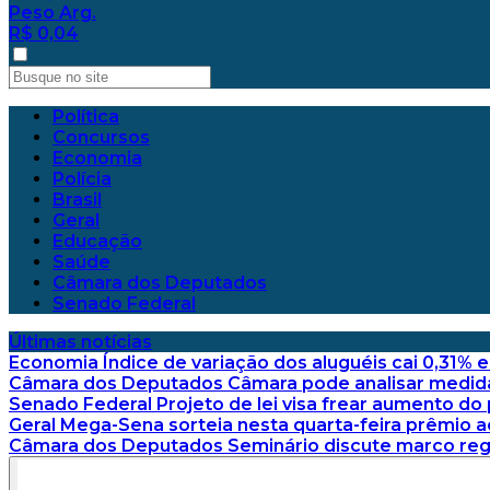
Peso Arg.
R$ 0,04
Política
Concursos
Economia
Polícia
Brasil
Geral
Educação
Saúde
Câmara dos Deputados
Senado Federal
Últimas notícias
Economia
Índice de variação dos aluguéis cai 0,31% 
Câmara dos Deputados
Câmara pode analisar medida 
Senado Federal
Projeto de lei visa frear aumento do
Geral
Mega-Sena sorteia nesta quarta-feira prêmio 
Câmara dos Deputados
Seminário discute marco regu